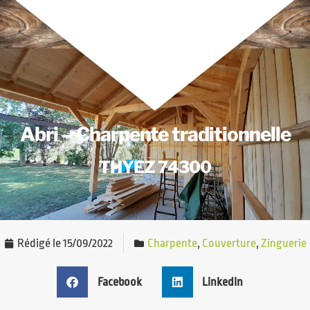
Abri – Charpente traditionnelle
THYEZ 74300
Rédigé le
15/09/2022
Charpente
,
Couverture
,
Zinguerie
Facebook
LinkedIn