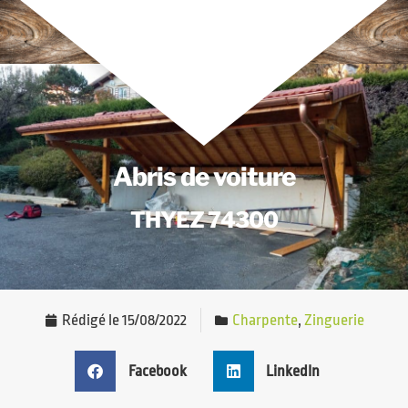
Abris de voiture
THYEZ 74300
Rédigé le
15/08/2022
Charpente
,
Zinguerie
Facebook
LinkedIn